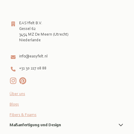
EASYfelt B.V.
Gessel 62
3454 MZ De Meern (Utrecht)
Niederlande

info@easyfelt.nl
+31 30 227 08 88
Über uns
Blogs
Fibers & Foams
Maßanfertigung und Design