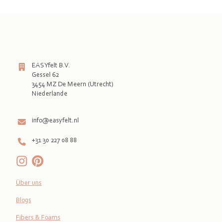
EASYfelt B.V.
Gessel 62
3454 MZ De Meern (Utrecht)
Niederlande

info@easyfelt.nl
+31 30 227 08 88
Über uns
Blogs
Fibers & Foams