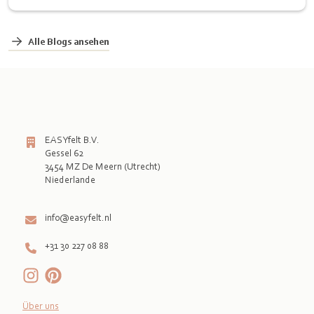
Alle Blogs ansehen
EASYfelt B.V.
Gessel 62
3454 MZ De Meern (Utrecht)
Niederlande

info@easyfelt.nl
+31 30 227 08 88
Über uns