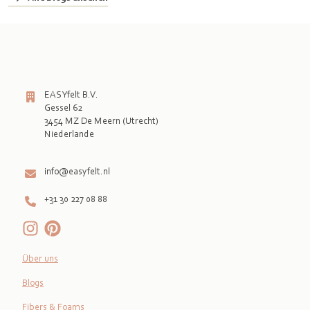
EASYfelt B.V.
Gessel 62
3454 MZ De Meern (Utrecht)
Niederlande

info@easyfelt.nl
+31 30 227 08 88
Über uns
Blogs
Fibers & Foams