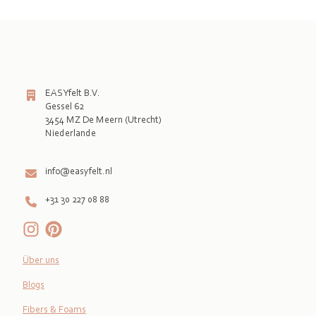
EASYfelt B.V.
Gessel 62
3454 MZ De Meern (Utrecht)
Niederlande

info@easyfelt.nl
+31 30 227 08 88
Über uns
Blogs
Fibers & Foams