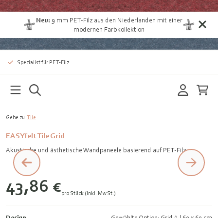
Neu:
9 mm PET-Filz aus den Niederlanden
mit einer
modernen Farbkollektion
Spezialist für PET-Filz
Gehe zu
Tile
EASYfelt Tile Grid
Akustische und ästhetische Wandpaneele basierend auf PET-Filz
43,86 €
pro Stück (Inkl. MwSt.)
Design
Gewählte Option: Grid A | 60 x 60 cm