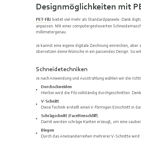
Designmöglichkeiten mit PE
PET-Filz
bietet viel mehr als Standardpaneele. Dank digita
anpassen. Mit einer computergesteuerten Schneidemasch
millimetergenau.
Je kannst eine eigene digitale Zeichnung einreichen, abe
übersetzen deine Wünsche in ein passendes Design. So en
Schneidetechniken
Je nach Anwendung und Ausstrahlung wählen wir die richti
Durchschneiden
Hierbei wird die Filz vollständig durchgeschnitten. D
V-Schnitt
Diese Technik erstellt einen V-förmigen Einschnitt in da
Schrägschnitt (Facettenschliff)
Damit werden schräge Kanten erzeugt, um eine saubere
Biegen
Durch das Aneinanderreihen mehrerer V-Schnitte wird e