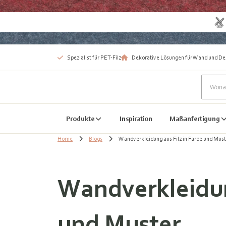
Spezialist für PET-Filz
Dekorative Lösungen für Wand und De
Produkte
Inspiration
Maßanfertigung
Home
Blogs
Wandverkleidung aus Filz in Farbe und Must
Wandverkleidung
und Muster