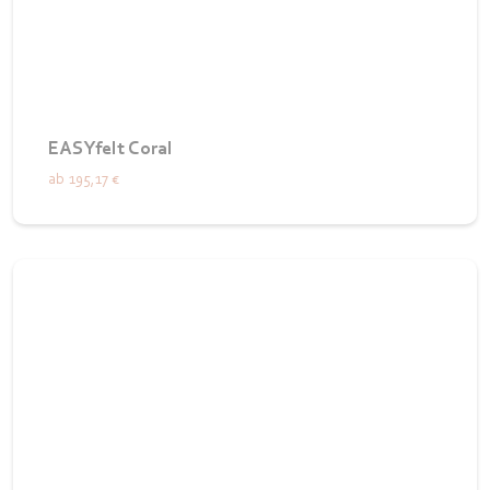
EASYfelt Coral
ab
195,17 €