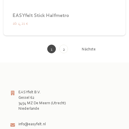
EASYfelt Stick Halfmetro
ab
4,21 €
Nächste
1
2
EASYfelt B.V.
Gessel 62
3454 MZ De Meern (Utrecht)
Niederlande

info@easyfelt.nl